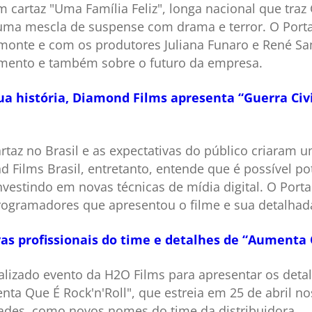
 cartaz "Uma Família Feliz", longa nacional que traz
uma mescla de suspense com drama e terror. O Porta
lmonte e com os produtores Juliana Funaro e René S
amento e também sobre o futuro da empresa.
a história, Diamond Films apresenta “Guerra Civ
artaz no Brasil e as expectativas do público criaram 
Films Brasil, entretanto, entende que é possível pot
vestindo em novas técnicas de mídia digital. O Porta
rogramadores que apresentou o filme e sua detalha
s profissionais do time e detalhes de “Aumenta 
alizado evento da H2O Films para apresentar os deta
nta Que É Rock'n'Roll", que estreia em 25 de abril
ades, como novos nomes do time da distribuidora.