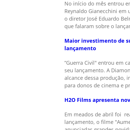
No início do mês entrou em
Reynaldo Gianecchini em 
o diretor José Eduardo Be
que falaram sobre o lanç
Maior investimento de su
lançamento
“Guerra Civil" entrou em c
seu lançamento. A Diamond 
alcance dessa produção, in
para donos de cinema e p
H2O Films apresenta nova
Em meados de abril foi re
lançamento, o filme "Aume
anunciadas grandes novid