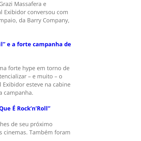
 Grazi Massafera e
l Exibidor conversou com
ampaio, da Barry Company,
il” e a forte campanha de
uma forte hype em torno de
encializar – e muito – o
l Exibidor esteve na cabine
da campanha.
Que É Rock’n’Roll”
lhes de seu próximo
 nos cinemas. Também foram