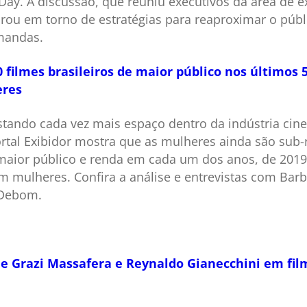
Day. A discussão, que reuniu executivos da área de 
irou em torno de estratégias para reaproximar o públ
mandas.
filmes brasileiros de maior público nos últimos
eres
tando cada vez mais espaço dentro da indústria cin
ortal Exibidor mostra que as mulheres ainda são sub
 maior público e renda em cada um dos anos, de 2019
m mulheres. Confira a análise e entrevistas com Bar
 Debom.
e Grazi Massafera e Reynaldo Gianecchini em fil