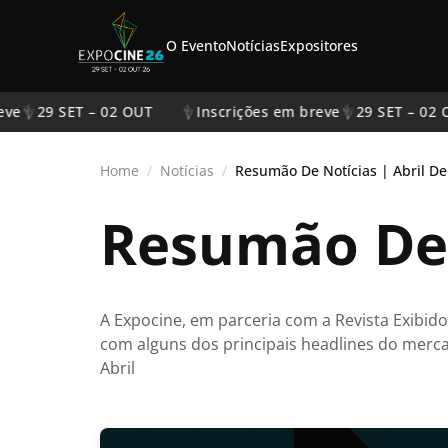
O Evento
Notícias
Expositores
eve
29 SET – 02 OUT
Inscrições em breve
29 SET – 02 
Home
/
Notícias
/
Resumão De Notícias | Abril De
Resumão De 
A Expocine, em parceria com a Revista Exibi
com alguns dos principais headlines do mer
Abril