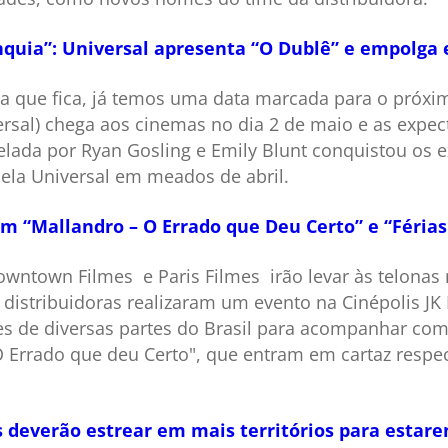
anquia”: Universal apresenta “O Dublê” e empolga 
 a que fica, já temos uma data marcada para o próxim
versal) chega aos cinemas no dia 2 de maio e as expe
relada por Ryan Gosling e Emily Blunt conquistou os
ela Universal em meados de abril.
m “Mallandro – O Errado que Deu Certo” e “Férias
ntown Filmes e Paris Filmes irão levar às telonas 
distribuidoras realizaram um evento na Cinépolis JK
s de diversas partes do Brasil para acompanhar com 
O Errado que deu Certo", que entram em cartaz resp
 deverão estrear em mais territórios para estare