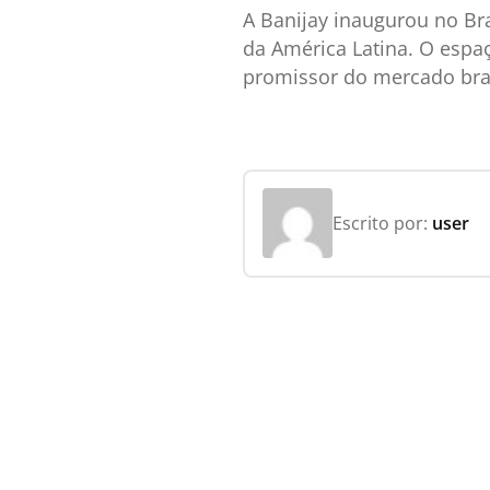
A Banijay inaugurou no Br
da América Latina. O esp
promissor do mercado bras
Escrito por:
user