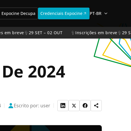
Expocine Decupa
Credenciais Expocine
PT-BR
es em breve
29 SET – 02 OUT
Inscrições em breve
29 S
 De 2024
4
Escrito por: user