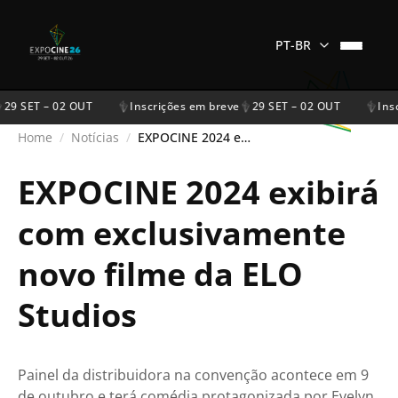
PT-BR
29 SET – 02 OUT
Inscrições em breve
29 SET – 02 OUT
Insc
Home
/
Notícias
/
EXPOCINE 2024 exibirá com exclusivamente novo filme da ELO Studios
EXPOCINE 2024 exibirá
com exclusivamente
novo filme da ELO
Studios
Painel da distribuidora na convenção acontece em 9
de outubro e terá comédia protagonizada por Evelyn