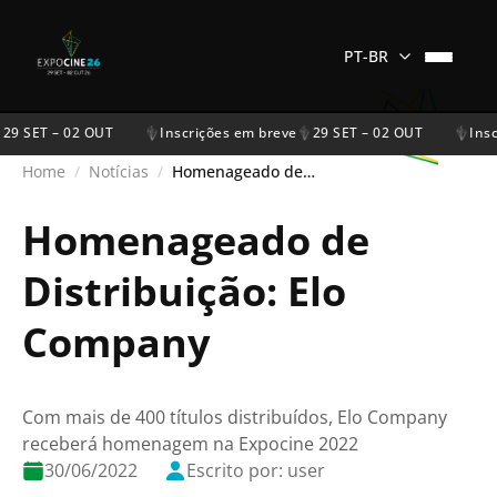
PT-BR
29 SET – 02 OUT
Inscrições em breve
29 SET – 02 OUT
Insc
Home
/
Notícias
/
Homenageado de Distribuição: Elo Company
Homenageado de
Distribuição: Elo
Company
Com mais de 400 títulos distribuídos, Elo Company
receberá homenagem na Expocine 2022
30/06/2022
Escrito por: user