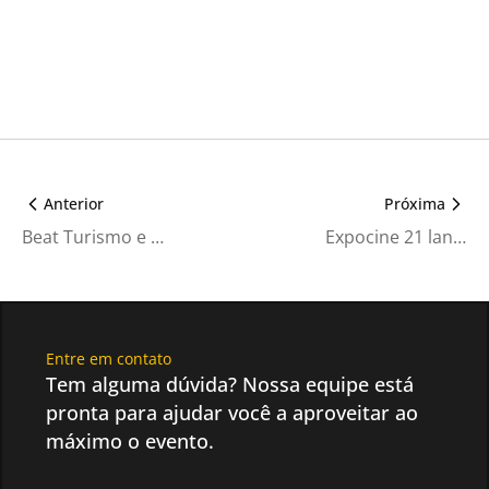
Anterior
Próxima
Beat Turismo e Expocine19 fazem promoção para público fora de SP
Expocine 21 lança tema da sua oitava edição
Entre em contato
Tem alguma dúvida? Nossa equipe está
pronta para ajudar você a aproveitar ao
máximo o evento.