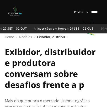
PT-BR
29 SET – 02 OUT
Inscrições em breve
29 SET – 02 OUT
Ins
Home
/
Notícias
/
Exibidor, distribuidor e produtora conversam sobre desafios frente a p
Exibidor, distribuidor
e produtora
conversam sobre
desafios frente a p
Mais do que nunca o mercado cinematográfico
precisa unir suas frentes para encarar tantos