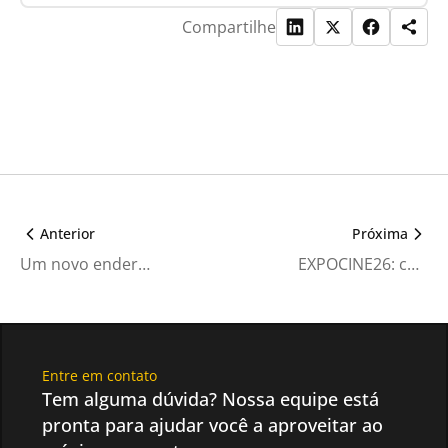
Compartilhe
Anterior
Próxima
Um novo endereço, a mesma vocação: a EXPOCINE chega ao Center 3 em 2026
EXPOCINE26: conheça as credenciais que vão dar acesso ao maior encontro do cinematográfico brasileiro
Entre em contato
Tem alguma dúvida? Nossa equipe está
pronta para ajudar você a aproveitar ao