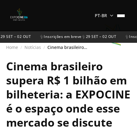
PT-BR
29 SET – 02 OUT
Inscrições em breve
29 SET – 02 OUT
Insc
Home
/
Notícias
/
Cinema brasileiro supera R$ 1 bilhão em bilheteria: a EXPOCINE é o espaço onde esse mercado se discute
Cinema brasileiro
supera R$ 1 bilhão em
bilheteria: a EXPOCINE
é o espaço onde esse
mercado se discute