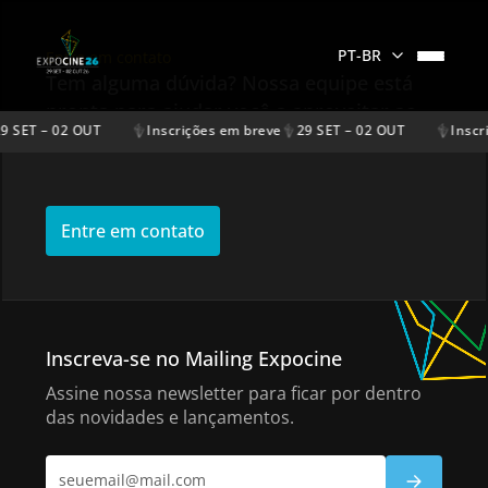
PT-BR
Entre em contato
Tem alguma dúvida? Nossa equipe está
pronta para ajudar você a aproveitar ao
9 SET – 02 OUT
Inscrições em breve
29 SET – 02 OUT
Inscr
máximo o evento.
Entre em contato
Inscreva-se no Mailing Expocine
Assine nossa newsletter para ficar por dentro
das novidades e lançamentos.