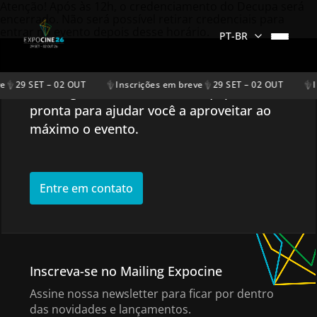
Atenção! Após às 12h, o credenciamento do Decupa será
encerrado. Não será possível retirar credenciais para
entrar no evento depois desse horário.
PT-BR
Entre em contato
e
29 SET – 02 OUT
Inscrições em breve
29 SET – 02 OUT
I
Tem alguma dúvida? Nossa equipe está
pronta para ajudar você a aproveitar ao
máximo o evento.
Entre em contato
Inscreva-se no Mailing Expocine
Assine nossa newsletter para ficar por dentro
das novidades e lançamentos.