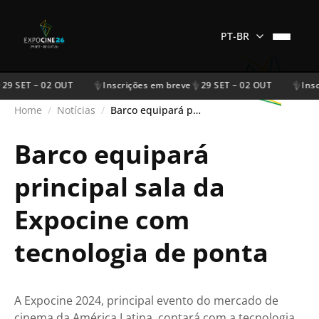
PT-BR
29 SET – 02 OUT
Inscrições em breve
29 SET – 02 OUT
Insc
Home
/
Notícias
/
Barco equipará principal sala da Expocine com tecnologia de ponta
Barco equipará
principal sala da
Expocine com
tecnologia de ponta
A Expocine 2024, principal evento do mercado de
cinema da América Latina, contará com a tecnologia