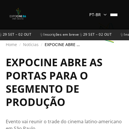
PT-BR
29 SET – 02 OUT
Inscrições em breve
29 SET – 02 OUT
Ins
Home
/
Notícias
/
EXPOCINE ABRE AS PORTAS PARA O SEGMENTO DE PRODUÇÃO
EXPOCINE ABRE AS
PORTAS PARA O
SEGMENTO DE
PRODUÇÃO
Evento vai reunir o trade do cinema latino-americano
em São Paulo