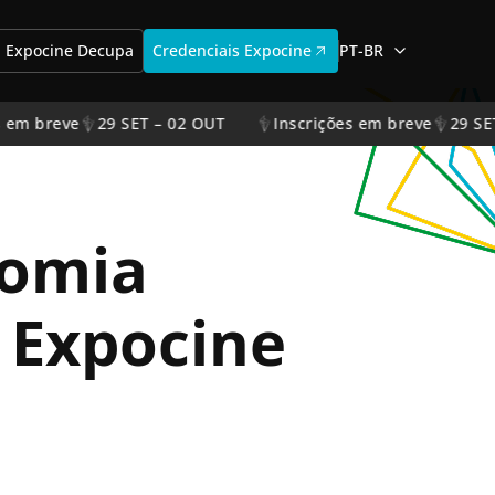
Expocine Decupa
Credenciais Expocine
PT-BR
em breve
29 SET – 02 OUT
Inscrições em breve
29 SET 
nomia
a Expocine