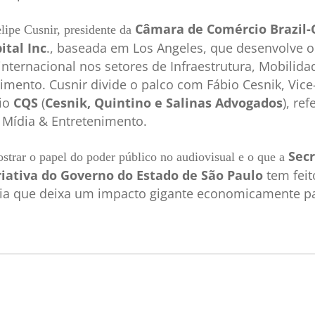
Câmara de Comércio Brazil-C
lipe Cusnir, presidente da
ital Inc
., baseada em Los Angeles, que desenvolve 
nternacional nos setores de Infraestrutura, Mobilida
imento. Cusnir divide o palco com Fábio Cesnik, Vic
rio
CQS
(
Cesnik, Quintino e Salinas Advogados
), re
e Mídia & Entretenimento.
Secr
strar o papel do poder público no audiovisual e o que a
riativa do Governo do Estado de São Paulo
tem fei
ia que deixa um impacto gigante economicamente par