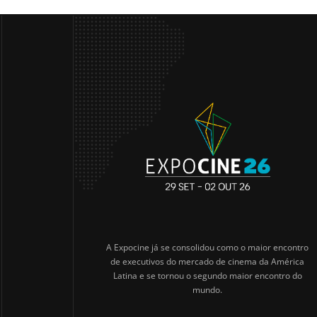
A Expocine já se consolidou como o maior encontro
de executivos do mercado de cinema da América
Latina e se tornou o segundo maior encontro do
mundo.