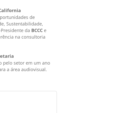
alifornia
oportunidades de
de, Sustentabilidade,
e-Presidente da
BCCC
e
ferência na consultoria
etaria
to pelo setor em um ano
a a área audiovisual.