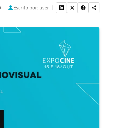
0
Escrito por: user