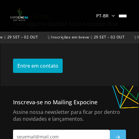
PT-BR
Entre em contato
Tem alguma dúvida? Nossa equipe está
pronta para ajudar você a aproveitar ao
e
29 SET – 02 OUT
Inscrições em breve
29 SET – 02 OUT
I
máximo o evento.
Entre em contato
Inscreva-se no Mailing Expocine
Assine nossa newsletter para ficar por dentro
das novidades e lançamentos.