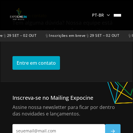
PT-BR
Entre em contato
Tem alguma dúvida? Nossa equipe está
pronta para ajudar você a aproveitar ao
ve
29 SET – 02 OUT
Inscrições em breve
29 SET – 02 OUT
I
máximo o evento.
Entre em contato
Inscreva-se no Mailing Expocine
Assine nossa newsletter para ficar por dentro
das novidades e lançamentos.