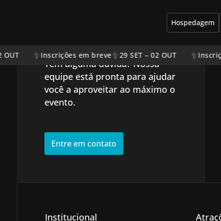
Hospedagem
Entre em contato
2 OUT
Inscrições em breve
29 SET – 02 OUT
Inscri
Tem alguma dúvida? Nossa
equipe está pronta para ajudar
você a aproveitar ao máximo o
evento.
Entre em contato
Institucional
Atraç