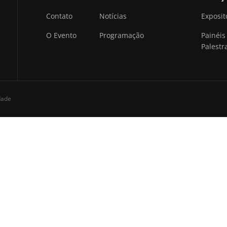
Contato
Notícias
Exposit
O Evento
Programação
Painéis
Palestr
idade