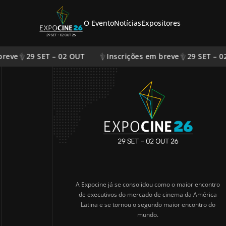
Barco e Campari
Acesso exclusivo à credencial PREMIUM e convidados.
O Evento
Notícias
Expositores
breve
29 SET – 02 OUT
Inscrições em breve
29 SET – 0
A Expocine já se consolidou como o maior encontro
de executivos do mercado de cinema da América
Latina e se tornou o segundo maior encontro do
mundo.