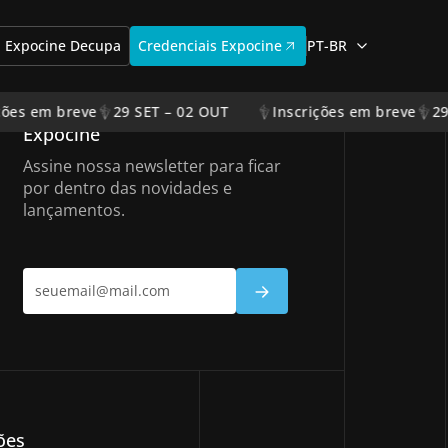
Expocine Decupa
Credenciais Expocine
PT-BR
Inscreva-se no Mailing
ções em breve
29 SET – 02 OUT
Inscrições em breve
29
Expocine
Assine nossa newsletter para ficar
por dentro das novidades e
lançamentos.
ões