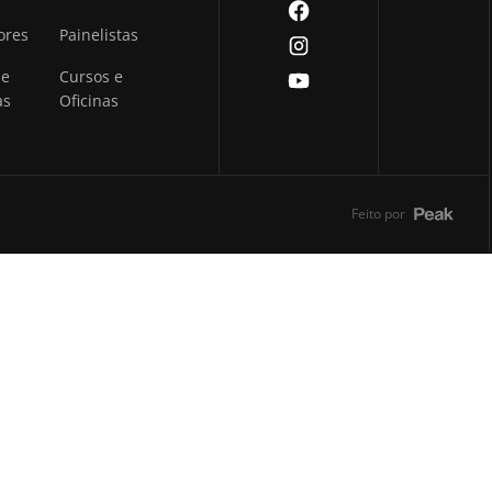
ores
Painelistas
 e
Cursos e
as
Oficinas
Feito por