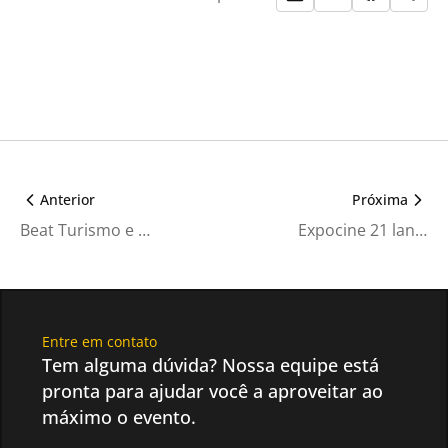
Anterior
Próxima
Beat Turismo e Expocine19 fazem promoção para público fora de SP
Expocine 21 lança tema da sua oitava edição
Entre em contato
Tem alguma dúvida? Nossa equipe está
pronta para ajudar você a aproveitar ao
máximo o evento.