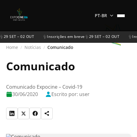
PT-BR
29 SET – 02 OUT
Inscrições em breve
29 SET – 02 OUT
Ins
Home
/
Notícias
/
Comunicado
Comunicado
Comunicado Expocine – Covid-19
30/06/2020
Escrito por: user